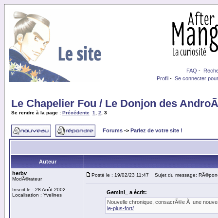
FAQ
-
Reche
Profil
-
Se connecter pour
Le Chapelier Fou / Le Donjon des Andro
Se rendre à la page :
Précédente
1
,
2
,
3
Forums
->
Parlez de votre site !
Auteur
herbv
Posté le : 19/02/23 11:47
Sujet du message: RÃ©pon
ModÃ©rateur
Inscrit le : 28 Août 2002
Gemini_ a écrit:
Localisation : Yvelines
Nouvelle chronique, consacrÃ©e Ã une nouve
le-plus-fort/