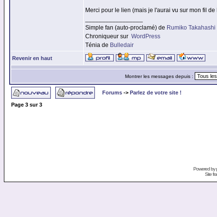
Merci pour le lien (mais je l'aurai vu sur mon fil 
_________________
Simple fan (auto-proclamé) de
Rumiko Takahashi
Chroniqueur sur
WordPress
Ténia de
Bulledair
Revenir en haut
Montrer les messages depuis :
Forums
->
Parlez de votre site !
Page
3
sur
3
Powered by
Site f