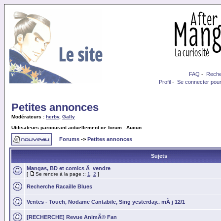
FAQ
-
Reche
Profil
-
Se connecter pour
Petites annonces
Modérateurs :
herbv
,
Gally
Utilisateurs parcourant actuellement ce forum : Aucun
Forums
->
Petites annonces
Sujets
Mangas, BD et comics Ã vendre
[
Se rendre à la page ::
1
,
2
]
Recherche Racaille Blues
Ventes - Touch, Nodame Cantabile, Sing yesterday.. mÃ j 12/1
[RECHERCHE] Revue AnimÃ© Fan