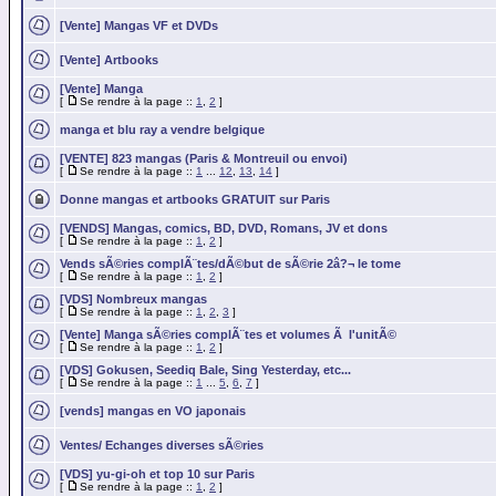
[Vente] Mangas VF et DVDs
[Vente] Artbooks
[Vente] Manga
[
Se rendre à la page ::
1
,
2
]
manga et blu ray a vendre belgique
[VENTE] 823 mangas (Paris & Montreuil ou envoi)
[
Se rendre à la page ::
1
...
12
,
13
,
14
]
Donne mangas et artbooks GRATUIT sur Paris
[VENDS] Mangas, comics, BD, DVD, Romans, JV et dons
[
Se rendre à la page ::
1
,
2
]
Vends sÃ©ries complÃ¨tes/dÃ©but de sÃ©rie 2â?¬ le tome
[
Se rendre à la page ::
1
,
2
]
[VDS] Nombreux mangas
[
Se rendre à la page ::
1
,
2
,
3
]
[Vente] Manga sÃ©ries complÃ¨tes et volumes Ã l'unitÃ©
[
Se rendre à la page ::
1
,
2
]
[VDS] Gokusen, Seediq Bale, Sing Yesterday, etc...
[
Se rendre à la page ::
1
...
5
,
6
,
7
]
[vends] mangas en VO japonais
Ventes/ Echanges diverses sÃ©ries
[VDS] yu-gi-oh et top 10 sur Paris
[
Se rendre à la page ::
1
,
2
]