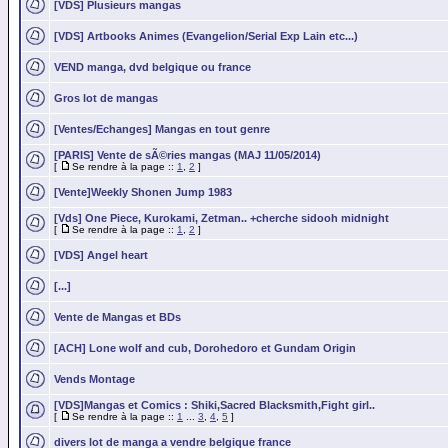
[VDS] Plusieurs mangas
[VDS] Artbooks Animes (Evangelion/Serial Exp Lain etc...)
VEND manga, dvd belgique ou france
Gros lot de mangas
[Ventes/Echanges] Mangas en tout genre
[PARIS] Vente de sÃ©ries mangas (MAJ 11/05/2014)
[
Se rendre à la page ::
1
,
2
]
[Vente]Weekly Shonen Jump 1983
[Vds] One Piece, Kurokami, Zetman.. +cherche sidooh midnight
[
Se rendre à la page ::
1
,
2
]
[VDS] Angel heart
[...]
Vente de Mangas et BDs
[ACH] Lone wolf and cub, Dorohedoro et Gundam Origin
Vends Montage
[VDS]Mangas et Comics : Shiki,Sacred Blacksmith,Fight girl..
[
Se rendre à la page ::
1
...
3
,
4
,
5
]
divers lot de manga a vendre belgique france