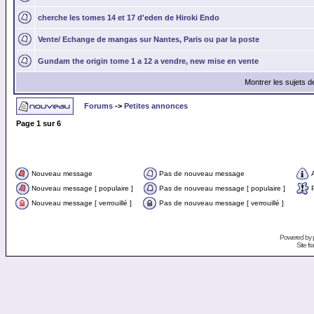
cherche les tomes 14 et 17 d'eden de Hiroki Endo
Vente/ Echange de mangas sur Nantes, Paris ou par la poste
Gundam the origin tome 1 a 12 a vendre, new mise en vente
Montrer les sujets d
Forums
->
Petites annonces
Page
1
sur
6
Nouveau message
Pas de nouveau message
Nouveau message [ populaire ]
Pas de nouveau message [ populaire ]
Nouveau message [ verrouillé ]
Pas de nouveau message [ verrouillé ]
Powered by
Site f