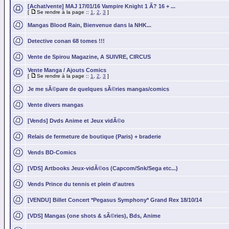
[Achat/vente] MAJ 17/01/16 Vampire Knight 1 Ã? 16 + ...
[
Se rendre à la page ::
1
,
2
,
3
]
Mangas Blood Rain, Bienvenue dans la NHK...
Detective conan 68 tomes !!!
Vente de Spirou Magazine, A SUIVRE, CIRCUS
Vente Manga / Ajouts Comics
[
Se rendre à la page ::
1
,
2
,
3
]
Je me sÃ©pare de quelques sÃ©ries mangas/comics
Vente divers mangas
[Vends] Dvds Anime et Jeux vidÃ©o
Relais de fermeture de boutique (Paris) + braderie
Vends BD-Comics
[VDS] Artbooks Jeux-vidÃ©os (Capcom/Snk/Sega etc...)
Vends Prince du tennis et plein d'autres
[VENDU] Billet Concert *Pegasus Symphony* Grand Rex 18/10/14
[VDS] Mangas (one shots & sÃ©ries), Bds, Anime