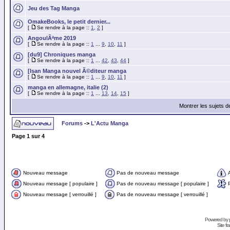
Jeu des Tag Manga
OmakeBooks, le petit dernier...
[
Se rendre à la page ::
1
,
2
]
AngoulÃªme 2019
[
Se rendre à la page ::
1
...
9
,
10
,
11
]
[du9] Chroniques manga
[
Se rendre à la page ::
1
...
42
,
43
,
44
]
[Isan Manga nouvel Ã©diteur manga
[
Se rendre à la page ::
1
...
9
,
10
,
11
]
manga en allemagne, italie (2)
[
Se rendre à la page ::
1
...
13
,
14
,
15
]
Montrer les sujets d
Forums
->
L'Actu Manga
Page
1
sur
4
Nouveau message
Pas de nouveau message
Nouveau message [ populaire ]
Pas de nouveau message [ populaire ]
Nouveau message [ verrouillé ]
Pas de nouveau message [ verrouillé ]
Powered by
Site f