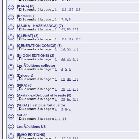
{KANA} (8)
[
Se rendre à la page ::
1
...
111
,
112
,
113
]
{Komikku}
[
Se rendre à la page ::
1
...
7
,
8
,
9
]
{ASUKA - KAZE MANGA} (7)
[
Se rendre à la page ::
1
...
85
,
86
,
87
]
{GLENAT} (8)
[
Se rendre à la page ::
1
...
111
,
112
,
113
]
{GENERATION COMICS} (8)
[
Se rendre à la page ::
1
...
54
,
55
,
56
]
{KI-OON EDITIONS} (2)
[
Se rendre à la page ::
1
...
44
,
45
,
46
]
Les Ã©ditions collector
[
Se rendre à la page ::
1
...
4
,
5
,
6
]
{Delcourt}
[
Se rendre à la page ::
1
...
35
,
36
,
37
]
{PIKA} (6)
[
Se rendre à la page ::
1
...
70
,
71
,
72
]
{Akata}, ex-Delcourt et le reste (8)
[
Se rendre à la page ::
1
...
66
,
67
,
68
]
{VEGA} c'est plus fort que toi
[
Se rendre à la page ::
1
...
5
,
6
,
7
]
NaBan
[
Se rendre à la page ::
1
,
2
,
3
]
Les Ã©ditions US
{IMHO EDITIONS}
[
Se rendre à la page ::
1
...
17
,
18
,
19
]