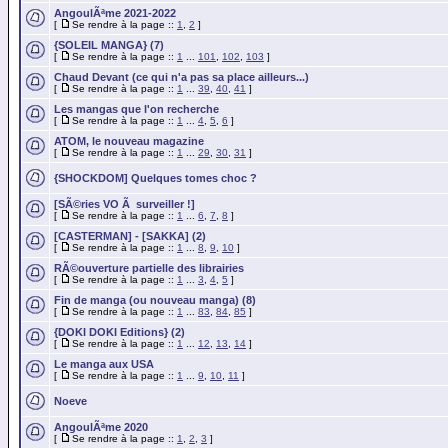
AngoulÃªme 2021-2022
[
Se rendre à la page ::
1
,
2
]
{SOLEIL MANGA} (7)
[
Se rendre à la page ::
1
...
101
,
102
,
103
]
Chaud Devant (ce qui n'a pas sa place ailleurs...)
[
Se rendre à la page ::
1
...
39
,
40
,
41
]
Les mangas que l'on recherche
[
Se rendre à la page ::
1
...
4
,
5
,
6
]
ATOM, le nouveau magazine
[
Se rendre à la page ::
1
...
29
,
30
,
31
]
{SHOCKDOM] Quelques tomes choc ?
[SÃ©ries VO Ã surveiller !]
[
Se rendre à la page ::
1
...
6
,
7
,
8
]
[CASTERMAN] - [SAKKA] (2)
[
Se rendre à la page ::
1
...
8
,
9
,
10
]
RÃ©ouverture partielle des librairies
[
Se rendre à la page ::
1
...
3
,
4
,
5
]
Fin de manga (ou nouveau manga) (8)
[
Se rendre à la page ::
1
...
83
,
84
,
85
]
{DOKI DOKI Editions} (2)
[
Se rendre à la page ::
1
...
12
,
13
,
14
]
Le manga aux USA
[
Se rendre à la page ::
1
...
9
,
10
,
11
]
Noeve
AngoulÃªme 2020
[
Se rendre à la page ::
1
,
2
,
3
]