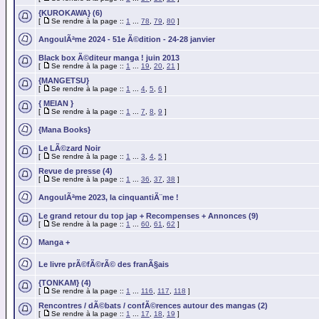
{KUROKAWA} (6)
[
Se rendre à la page ::
1
...
78
,
79
,
80
]
AngoulÃªme 2024 - 51e Ã©dition - 24-28 janvier
Black box Ã©diteur manga ! juin 2013
[
Se rendre à la page ::
1
...
19
,
20
,
21
]
{MANGETSU}
[
Se rendre à la page ::
1
...
4
,
5
,
6
]
{ MEIAN }
[
Se rendre à la page ::
1
...
7
,
8
,
9
]
{Mana Books}
Le LÃ©zard Noir
[
Se rendre à la page ::
1
...
3
,
4
,
5
]
Revue de presse (4)
[
Se rendre à la page ::
1
...
36
,
37
,
38
]
AngoulÃªme 2023, la cinquantiÃ¨me !
Le grand retour du top jap + Recompenses + Annonces (9)
[
Se rendre à la page ::
1
...
60
,
61
,
62
]
Manga +
Le livre prÃ©fÃ©rÃ© des franÃ§ais
{TONKAM} (4)
[
Se rendre à la page ::
1
...
116
,
117
,
118
]
Rencontres / dÃ©bats / confÃ©rences autour des mangas (2)
[
Se rendre à la page ::
1
...
17
,
18
,
19
]