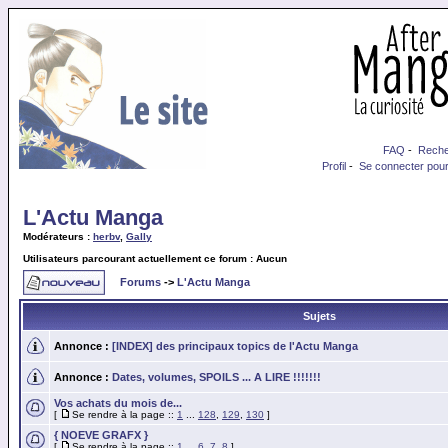
FAQ
-
Reche
Profil
-
Se connecter pour
L'Actu Manga
Modérateurs :
herbv
,
Gally
Utilisateurs parcourant actuellement ce forum : Aucun
Forums
->
L'Actu Manga
Sujets
Annonce :
[INDEX] des principaux topics de l'Actu Manga
Annonce :
Dates, volumes, SPOILS ... A LIRE !!!!!!!
Vos achats du mois de...
[
Se rendre à la page ::
1
...
128
,
129
,
130
]
{ NOEVE GRAFX }
[
Se rendre à la page ::
1
...
6
,
7
,
8
]