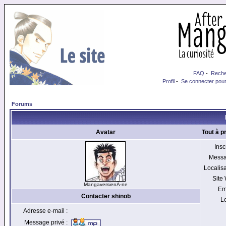
FAQ
-
Reche
Profil
-
Se connecter pour
Forums
Avatar
Tout à p
Inscr
Messa
Localisa
Site
MangaversienÂ·ne
Em
Contacter shinob
Lo
Adresse e-mail :
Message privé :