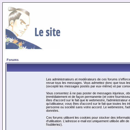
Forums
Les administrateurs et modérateurs de ces forums s'efforcer
revue tous les messages. Vous admettez donc que tous les 
(excepté les messages postés par eux-même) et par conséq
Vous consentez à ne pas poster de messages injurieux, obscè
immédiatement et de façon permanente (et votre fournisseur 
êtes d'accord sur le fait que le webmestre, l'administrateur 
qu'utilisateur, vous êtes d'accord sur le fait que toutes 
personne ou société sans votre accord. Le webmestre, l'admi
données.
Ces forums utilisent les cookies pour stocker des informati
d'utilisation. L'adresse e-mail est uniquement utilisée afin
l'oublieriez).