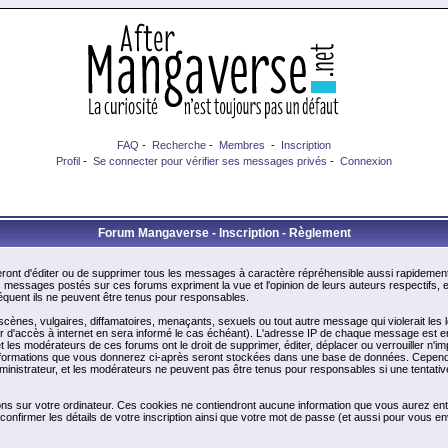
FAQ
-
Recherche
-
Membres
-
Inscription
Profil
-
Se connecter pour vérifier ses messages privés
-
Connexion
Forum Mangaverse - Inscription - Règlement
ont d'éditer ou de supprimer tous les messages à caractère répréhensible aussi rapidement q
messages postés sur ces forums expriment la vue et l'opinion de leurs auteurs respectifs,
uent ils ne peuvent être tenus pour responsables.
nes, vulgaires, diffamatoires, menaçants, sexuels ou tout autre message qui violerait les lo
d'accès à internet en sera informé le cas échéant). L'adresse IP de chaque message est enre
et les modérateurs de ces forums ont le droit de supprimer, éditer, déplacer ou verrouiller n'i
les informations que vous donnerez ci-après seront stockées dans une base de données. Cepend
nistrateur, et les modérateurs ne peuvent pas être tenus pour responsables si une tentative
ons sur votre ordinateur. Ces cookies ne contiendront aucune information que vous aurez entr
 de confirmer les détails de votre inscription ainsi que votre mot de passe (et aussi pour vo