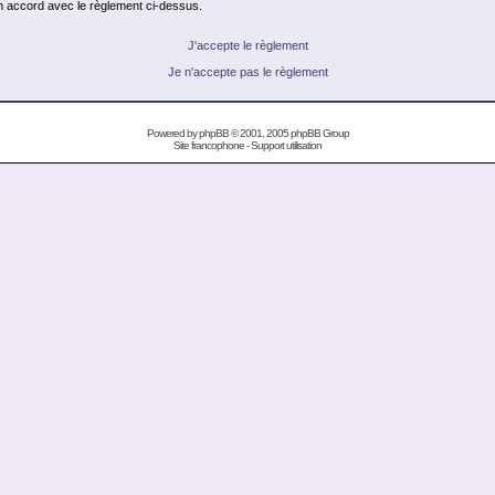
en accord avec le règlement ci-dessus.
J'accepte le règlement
Je n'accepte pas le règlement
Powered by
phpBB
© 2001, 2005 phpBB Group
Site francophone
-
Support utilisation