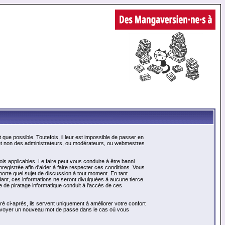
ue possible. Toutefois, il leur est impossible de passer en
 et non des administrateurs, ou modérateurs, ou webmestres
is applicables. Le faire peut vous conduire à être banni
gistrée afin d'aider à faire respecter ces conditions. Vous
mporte quel sujet de discussion à tout moment. En tant
ant, ces informations ne seront divulguées à aucune tierce
 de piratage informatique conduit à l'accès de ces
é ci-après, ils servent uniquement à améliorer votre confort
us envoyer un nouveau mot de passe dans le cas où vous