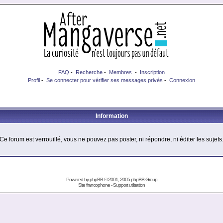
FAQ
-
Recherche
-
Membres
-
Inscription
Profil
-
Se connecter pour vérifier ses messages privés
-
Connexion
Information
Ce forum est verrouillé, vous ne pouvez pas poster, ni répondre, ni éditer les sujets
Powered by
phpBB
© 2001, 2005 phpBB Group
Site francophone
-
Support utilisation