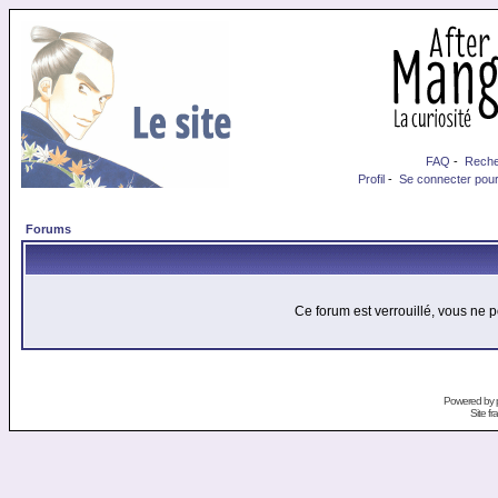
FAQ
-
Reche
Profil
-
Se connecter pour
Forums
Ce forum est verrouillé, vous ne p
Powered by
Site f