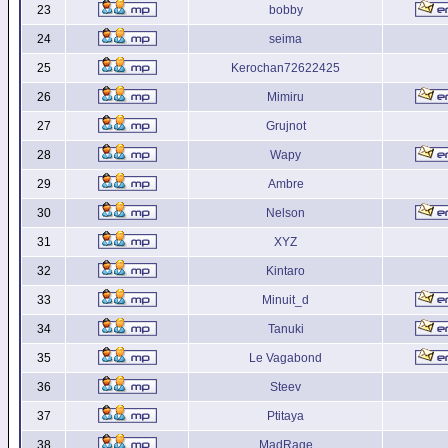
23
bobby
24
seima
25
Kerochan72622425
26
Mimiru
27
Grujnot
28
Wapy
29
Ambre
30
Nelson
31
XYZ
32
Kintaro
33
Minuit_d
34
Tanuki
35
Le Vagabond
36
Steev
37
Ptitaya
38
MadRage