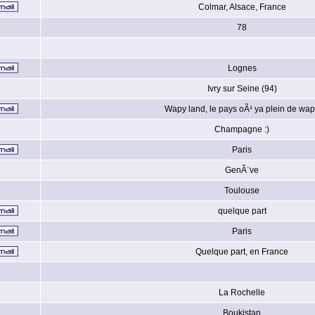
Colmar, Alsace, France
78
Lognes
Ivry sur Seine (94)
Wapy land, le pays oÃ¹ ya plein de wa
Champagne :)
Paris
GenÃ¨ve
Toulouse
quelque part
Paris
Quelque part, en France
La Rochelle
Boukistan