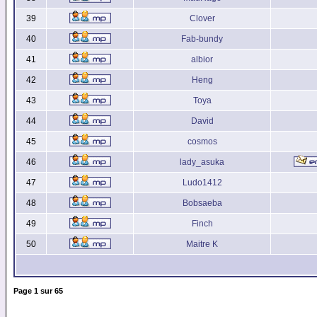
39
Clover
40
Fab-bundy
41
albior
42
Heng
43
Toya
44
David
45
cosmos
46
lady_asuka
47
Ludo1412
48
Bobsaeba
49
Finch
50
Maitre K
Page
1
sur
65