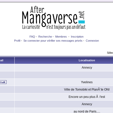
FAQ
-
Recherche
-
Membres
-
Inscription
Profil
-
Se connecter pour vérifier ses messages privés
-
Connexion
Sélec
ail
Localisation
Annecy
Yvelines
Ville de Tomobiki et PlanÃ¨te ONI
Encore un peu plus Ã l'est
Annecy
au nord de Paris.....