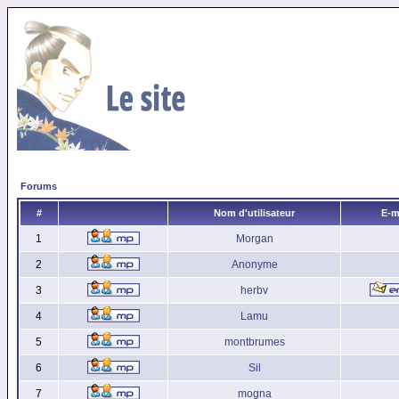
Forums
#
Nom d'utilisateur
E-m
1
Morgan
2
Anonyme
3
herbv
4
Lamu
5
montbrumes
6
Sil
7
mogna