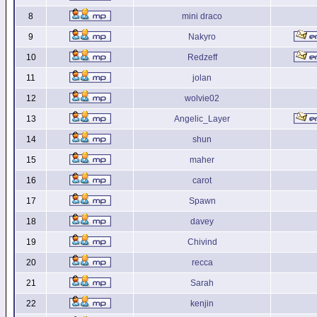
8
mini draco
9
Nakyro
10
Redzeff
11
jolan
12
wolvie02
13
Angelic_Layer
14
shun
15
maher
16
carot
17
Spawn
18
davey
19
Chivind
20
recca
21
Sarah
22
kenjin