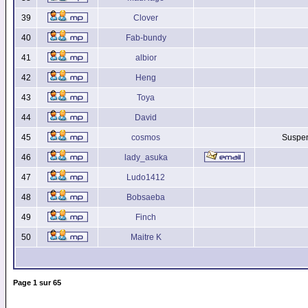
39
Clover
40
Fab-bundy
41
albior
42
Heng
43
Toya
44
David
45
cosmos
Suspen
46
lady_asuka
47
Ludo1412
48
Bobsaeba
49
Finch
50
Maitre K
Page
1
sur
65