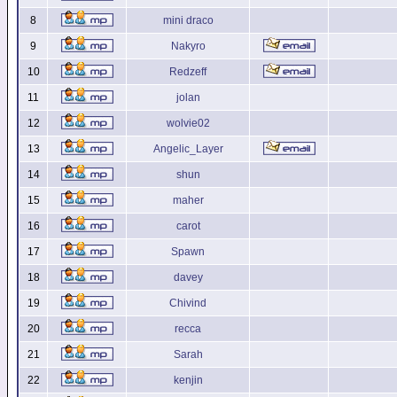
8
mini draco
9
Nakyro
10
Redzeff
11
jolan
12
wolvie02
13
Angelic_Layer
14
shun
15
maher
16
carot
17
Spawn
18
davey
19
Chivind
20
recca
21
Sarah
22
kenjin