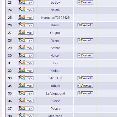
23
bobby
24
seima
25
Kerochan72622425
26
Mimiru
27
Grujnot
28
Wapy
29
Ambre
30
Nelson
31
XYZ
32
Kintaro
33
Minuit_d
34
Tanuki
35
Le Vagabond
36
Steev
37
Ptitaya
38
MadRage