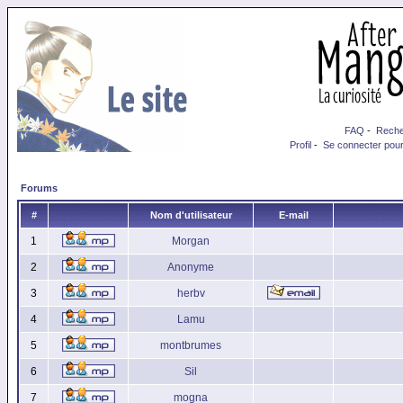
FAQ
-
Reche
Profil
-
Se connecter pour
Forums
#
Nom d'utilisateur
E-mail
1
Morgan
2
Anonyme
3
herbv
4
Lamu
5
montbrumes
6
Sil
7
mogna