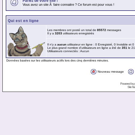
Parlez de votre site !
Vous avez un site Ã faire connaitre ? Ce forum est pour vous !
Qui est en ligne
Les membres ont posté un total de
85572
messages
Il y a
3203
utilisateurs enregistrés
Il n'y a
aucun
utilisateur en ligne : 0 Enregistré, 0 Invisible et 
Le plus grand nombre d'utilisateurs en ligne a été de
351
le 21
Utilisateurs connectés : Aucun
Données basées sur les utilisateurs actifs lors des cinq dernières minutes.
Nouveau message
Powered by
Site f