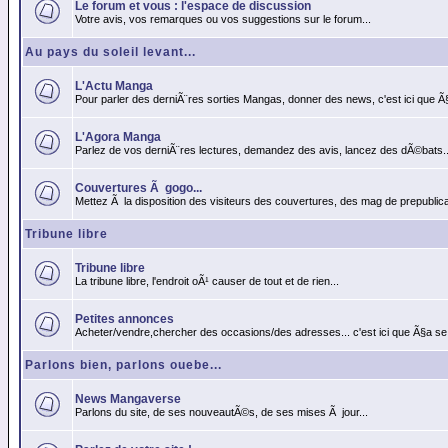
Le forum et vous : l'espace de discussion
Votre avis, vos remarques ou vos suggestions sur le forum...
Au pays du soleil levant...
L'Actu Manga
Pour parler des derniÃ¨res sorties Mangas, donner des news, c'est ici que Ã
L'Agora Manga
Parlez de vos derniÃ¨res lectures, demandez des avis, lancez des dÃ©bats..
Couvertures Ã gogo...
Mettez Ã la disposition des visiteurs des couvertures, des mag de prepublicat
Tribune libre
Tribune libre
La tribune libre, l'endroit oÃ¹ causer de tout et de rien...
Petites annonces
Acheter/vendre,chercher des occasions/des adresses... c'est ici que Ã§a se
Parlons bien, parlons ouebe...
News Mangaverse
Parlons du site, de ses nouveautÃ©s, de ses mises Ã jour...