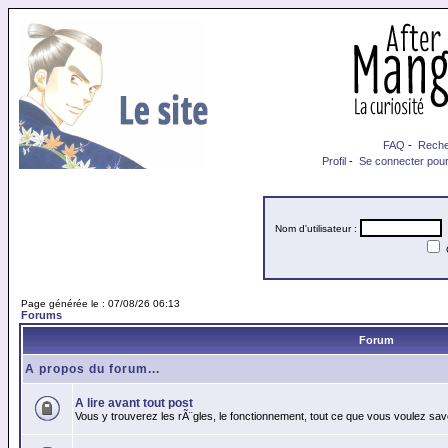
FAQ
-
Reche
Profil
-
Se connecter pour
Nom d'utilisateur :
M
Page générée le : 07/08/26 06:13
Forums
Forum
A propos du forum...
A lire avant tout post
Vous y trouverez les rÃ¨gles, le fonctionnement, tout ce que vous voulez sav