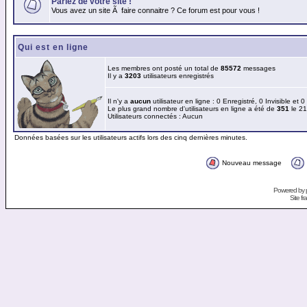
Parlez de votre site !
Vous avez un site Ã faire connaitre ? Ce forum est pour vous !
Qui est en ligne
Les membres ont posté un total de
85572
messages
Il y a
3203
utilisateurs enregistrés
Il n'y a
aucun
utilisateur en ligne : 0 Enregistré, 0 Invisible et 
Le plus grand nombre d'utilisateurs en ligne a été de
351
le 21
Utilisateurs connectés : Aucun
Données basées sur les utilisateurs actifs lors des cinq dernières minutes.
Nouveau message
Powered by
Site f