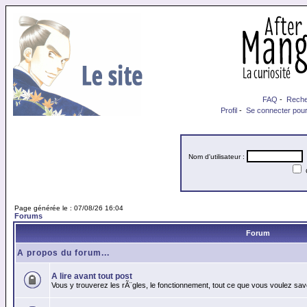
FAQ
-
Reche
Profil
-
Se connecter pour
Nom d'utilisateur :
M
Page générée le : 07/08/26 16:04
Forums
Forum
A propos du forum...
A lire avant tout post
Vous y trouverez les rÃ¨gles, le fonctionnement, tout ce que vous voulez sav