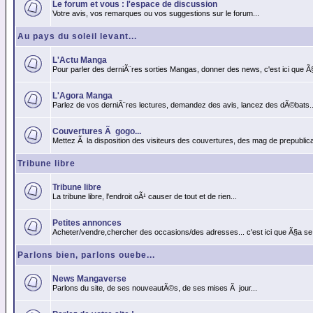
Le forum et vous : l'espace de discussion
Votre avis, vos remarques ou vos suggestions sur le forum...
Au pays du soleil levant...
L'Actu Manga
Pour parler des derniÃ¨res sorties Mangas, donner des news, c'est ici que Ã
L'Agora Manga
Parlez de vos derniÃ¨res lectures, demandez des avis, lancez des dÃ©bats..
Couvertures Ã gogo...
Mettez Ã la disposition des visiteurs des couvertures, des mag de prepublicat
Tribune libre
Tribune libre
La tribune libre, l'endroit oÃ¹ causer de tout et de rien...
Petites annonces
Acheter/vendre,chercher des occasions/des adresses... c'est ici que Ã§a se
Parlons bien, parlons ouebe...
News Mangaverse
Parlons du site, de ses nouveautÃ©s, de ses mises Ã jour...