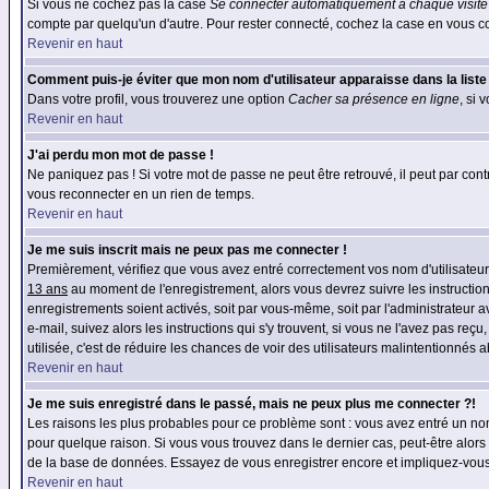
Si vous ne cochez pas la case
Se connecter automatiquement à chaque visite
compte par quelqu'un d'autre. Pour rester connecté, cochez la case en vous con
Revenir en haut
Comment puis-je éviter que mon nom d'utilisateur apparaisse dans la liste d
Dans votre profil, vous trouverez une option
Cacher sa présence en ligne
, si 
Revenir en haut
J'ai perdu mon mot de passe !
Ne paniquez pas ! Si votre mot de passe ne peut être retrouvé, il peut par contre
vous reconnecter en un rien de temps.
Revenir en haut
Je me suis inscrit mais ne peux pas me connecter !
Premièrement, vérifiez que vous avez entré correctement vos nom d'utilisateur e
13 ans
au moment de l'enregistrement, alors vous devrez suivre les instruction
enregistrements soient activés, soit par vous-même, soit par l'administrateur 
e-mail, suivez alors les instructions qui s'y trouvent, si vous ne l'avez pas reç
utilisée, c'est de réduire les chances de voir des utilisateurs malintentionné
Revenir en haut
Je me suis enregistré dans le passé, mais ne peux plus me connecter ?!
Les raisons les plus probables pour ce problème sont : vous avez entré un nom 
pour quelque raison. Si vous vous trouvez dans le dernier cas, peut-être alors 
de la base de données. Essayez de vous enregistrer encore et impliquez-vous
Revenir en haut