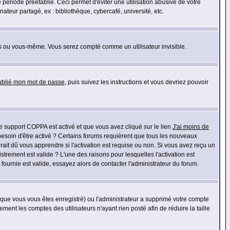
riode préétablie. Ceci permet d'éviter une utilisation abusive de votre
eur partagé, ex : bibliothèque, cybercafé, université, etc.
s ou vous-même. Vous serez compté comme un utilisateur invisible.
oublié mon mot de passe
, puis suivez les instructions et vous devriez pouvoir
 le support COPPA est activé et que vous avez cliqué sur le lien
J'ai moins de
besoin d'être activé ? Certains forums requièrent que tous les nouveaux
ait dû vous apprendre si l'activation est requise ou non. Si vous avez reçu un
istrement est valide ? L'une des raisons pour lesquelles l'activation est
ournie est valide, essayez alors de contacter l'administrateur du forum.
rsque vous vous êtes enregistré) ou l'administrateur a supprimé votre compte
ment les comptes des utilisateurs n'ayant rien posté afin de réduire la taille