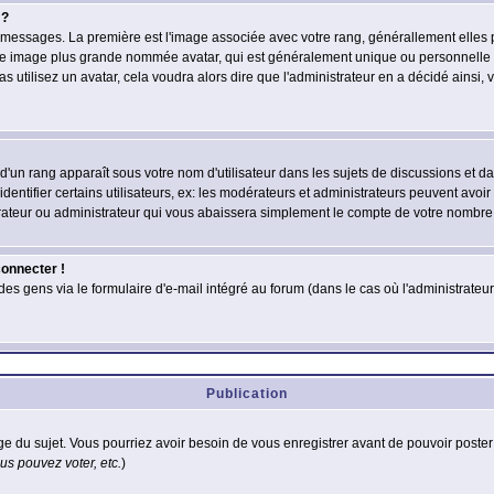
 ?
des messages. La première est l'image associée avec votre rang, générallement elle
 une image plus grande nommée avatar, qui est généralement unique ou personnelle à c
as utilisez un avatar, cela voudra alors dire que l'administrateur en a décidé ains
d'un rang apparaît sous votre nom d'utilisateur dans les sujets de discussions et dans
tifier certains utilisateurs, ex: les modérateurs et administrateurs peuvent avoir u
rateur ou administrateur qui vous abaissera simplement le compte de votre nombre
connecter !
 gens via le formulaire d'e-mail intégré au forum (dans le cas où l'administrateur aur
Publication
age du sujet. Vous pourriez avoir besoin de vous enregistrer avant de pouvoir poster
s pouvez voter, etc.
)