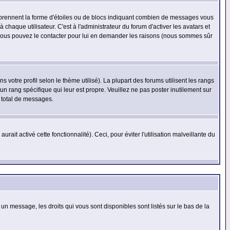
s prennent la forme d'étoiles ou de blocs indiquant combien de messages vous
haque utilisateur. C'est à l'administrateur du forum d'activer les avatars et
i, vous pouvez le contacter pour lui en demander les raisons (nous sommes sûr
 votre profil selon le thème utilisé). La plupart des forums utilisent les rangs
n rang spécifique qui leur est propre. Veuillez ne pas poster inutilement sur
 total de messages.
ait activé cette fonctionnalité). Ceci, pour éviter l'utilisation malveillante du
 un message, les droits qui vous sont disponibles sont listés sur le bas de la