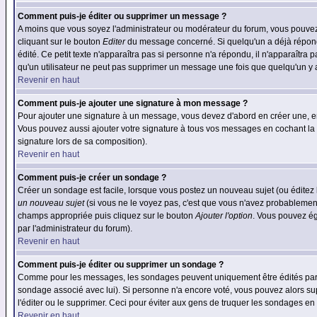
Comment puis-je éditer ou supprimer un message ?
A moins que vous soyez l'administrateur ou modérateur du forum, vous pouvez
cliquant sur le bouton
Editer
du message concerné. Si quelqu'un a déjà répondu
édité. Ce petit texte n'apparaîtra pas si personne n'a répondu, il n'apparaîtra
qu'un utilisateur ne peut pas supprimer un message une fois que quelqu'un y
Revenir en haut
Comment puis-je ajouter une signature à mon message ?
Pour ajouter une signature à un message, vous devez d'abord en créer une, en
Vous pouvez aussi ajouter votre signature à tous vos messages en cochant la 
signature lors de sa composition).
Revenir en haut
Comment puis-je créer un sondage ?
Créer un sondage est facile, lorsque vous postez un nouveau sujet (ou éditez 
un nouveau sujet
(si vous ne le voyez pas, c'est que vous n'avez probablement
champs appropriée puis cliquez sur le bouton
Ajouter l'option
. Vous pouvez éga
par l'administrateur du forum).
Revenir en haut
Comment puis-je éditer ou supprimer un sondage ?
Comme pour les messages, les sondages peuvent uniquement être édités par le p
sondage associé avec lui). Si personne n'a encore voté, vous pouvez alors sup
l'éditer ou le supprimer. Ceci pour éviter aux gens de truquer les sondages en
Revenir en haut