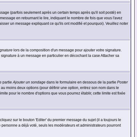
ge (parfois seulement après un certain temps après qu'il soit posté) en
ssage en retournant le lire, indiquant le nombre de fois que vous l'avez
aisser un message expliquant ce qu'ils ont modifié et pourquoi). Veuillez noter
ignature
lors de la composition d'un message pour ajouter votre signature.
 signature à un message en particulier en décochant la case Attacher sa
e partie
Ajouter un sondage
dans le formulaire en dessous de la partie
Poster
t au moins deux options (pour définir une option, entrez son nom dans le
imite pour le nombre d'options que vous pourrez établir, cette limite est fixée
quez sur le bouton 'Editer' du premier message du sujet (il a toujours le
e personne a déjà voté, seuls les modérateurs et administrateurs pourront