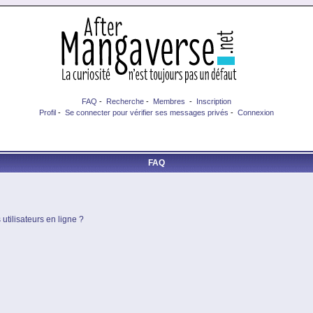
FAQ
-
Recherche
-
Membres
-
Inscription
Profil
-
Se connecter pour vérifier ses messages privés
-
Connexion
FAQ
utilisateurs en ligne ?