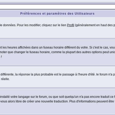
Préférences et paramètres des Utilisateurs
e données. Pour les modifier, cliquez sur le lien
Profil
(généralement en haut des pa
 les heures affichées dans un fuseau horaire différent du votre. Si c'est le cas, vo
 noter que changer le fuseau horaire, comme la plupart des autres options peut uniq
 !
 différente, la réponse la plus probable est le passage à l'heure d'été. le forum n'a
 réelle.
 installé votre langage sur le forum, ou que soit quelqu'un n'a pas encore traduit c
z-vous alors libre de créer une nouvelle traduction. Plus d'informations peuvent être