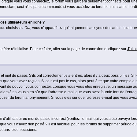
lorsque vous vous connectez, le forum vous gardera seulement connecté pour une pé
nectant, ceci n'est pas recommandé si vous accédez au forum en utilisant un ordinat
es utilisateurs en ligne ?
vous choisissez
Oui
, vous n'apparaîtrez qu'uniquement aux yeux des administrateur
 être réinitialisé. Pour ce faire, aller sur la page de connexion et cliquez sur
J'ai 
t mot de passe. S'ils ont correctement été entrés, alors il y a deux possibilités. Si
s que vous avez reçues. Si ce n'est pas le cas, alors peut-être que votre compte a 
avant de pouvoir vous connecter. Lorsque vous vous êtes enregistré, un message aur
u, alors êtes-vous bien sûr que l'adresse e-mail que vous avez fournie lors de l'enreg
s abuser du forum anonymement. Si vous êtes sûr que l'adresse e-mail que vous avez f
d'utilisateur ou mot de passe incorrect (vérifiez l'e-mail qui vous a été envoyé lo
que vous n'avez rien posté ? Il est habituel pour les forums de supprimer périodique
 dans les discussions.